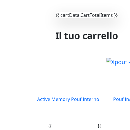
{{ cartData.CartTotalItems }}
Informiamo i clienti che tutti gli ordini provenienti dall'I
gratuite
Il tuo carrello
Carrello vuoto
Active Memory Pouf Interno
Pouf I
{{ ITEM.NAME }}
Quantità: x {{ item.Quantity }}
{{
{{