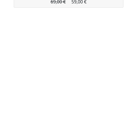
69,00 €
59,00 €
XPOUF - THE ORIGINAL È PRODOTTO E
DISTRIBUITO DA:
EXPAND HOME DESIGN SAS di Comerlati
Alessandro
Sede legale: VIA LINFANO 2/D - 38062 ARCO (TN)
P.IVA: 02238110221