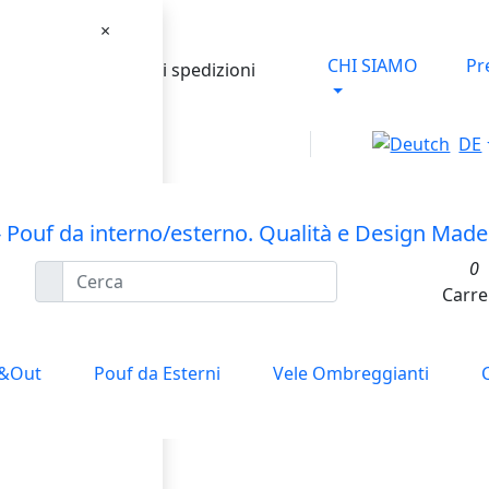
×
CHI SIAMO
Pr
talia hanno le spese di spedizioni
DE
0
Carre
n&Out
Pouf da Esterni
Vele Ombreggianti