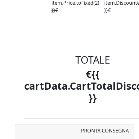
item.Price.toFixed(2)
item.Discounte
}}€
}}€
TOTALE
€{{
COVER o FOD
cartData.CartTotalDis
}}
PRONTA CONSEGNA