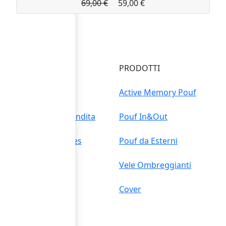
69,00 €
59,00 €
INFO
PRODOTTI
Contatti
Active Memory Pouf
Condizioni di vendita
Pouf In&Out
Privacy e Cookies
Pouf da Esterni
Aiuto
Vele Ombreggianti
Cover