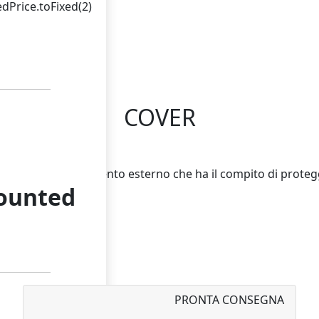
dPrice.toFixed(2)
COVER
ERA: è il rivestimento esterno che ha il compito di proteg
counted
PRONTA CONSEGNA