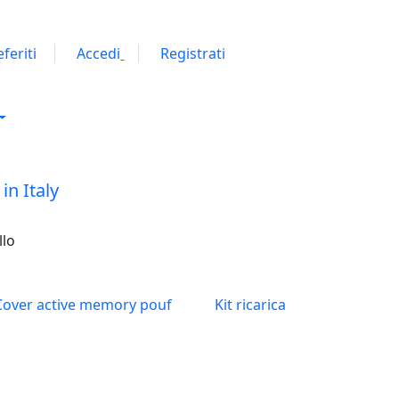
eferiti
Accedi
Registrati
llo
Cover active memory pouf
Kit ricarica