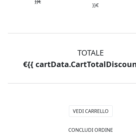
COVER X-SHARK
}}€
}}€
Cover per il pouf X-SHARK
Pronta Consegna
TOTALE
€{{ cartData.CartTotalDiscoun
VEDI CARRELLO
CONCLUDI ORDINE