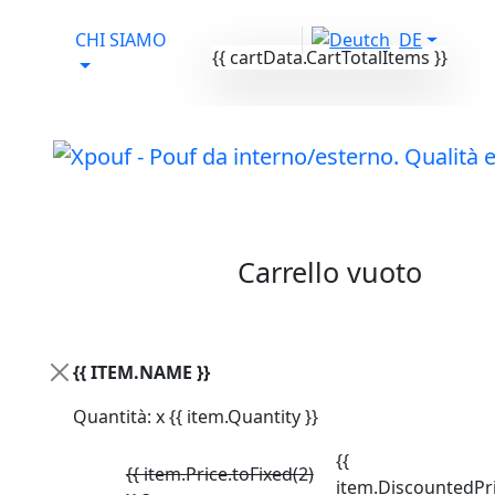
CHI SIAMO
DE
{{ cartData.CartTotalItems }}
Il tuo carrello
Carrello vuoto
Attivo da lun-ven
dalle 9:00-17:00
{{ ITEM.NAME }}
PRODOTTI
/
Cover
/ COVER X-SHARK
Quantità: x {{ item.Quantity }}
{{
{{ item.Price.toFixed(2)
item.DiscountedPri