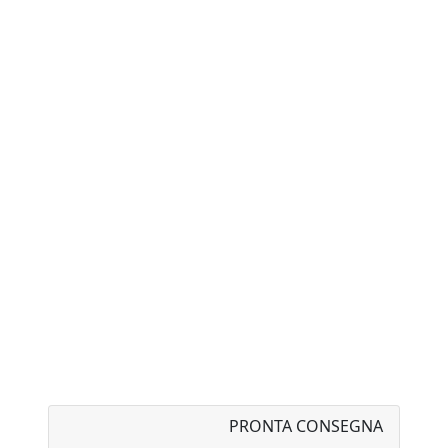
soddisfare tutti e con la possibilità di
personalizzare il proprio pouf.
Una volta sfoderata dal pouf, è facilmente
lavabile in lavatrice a 30° oppure con un
panno in microfibra con poco sapone neutro.
Cover per il prodotto:
X-SHARK
PRONTA CONSEGNA