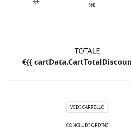
}}€
Sei già nostro cliente?
}}€
Username
Password
TOTALE
RICORDAMI
€{{ cartData.CartTotalDiscoun
Log in
PASSWORD DIMENTICATA?
VEDI CARRELLO
CONCLUDI ORDINE
Hai dimenticato la tua password?