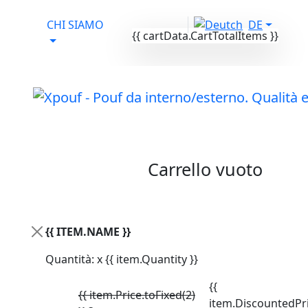
CHI SIAMO
DE
{{ cartData.CartTotalItems }}
Il tuo carrello
Carrello vuoto
Attivo da lun-ven
dalle 9:00-17:00
{{ ITEM.NAME }}
LOGIN
Quantità: x {{ item.Quantity }}
{{
{{ item.Price.toFixed(2)
item.DiscountedPri