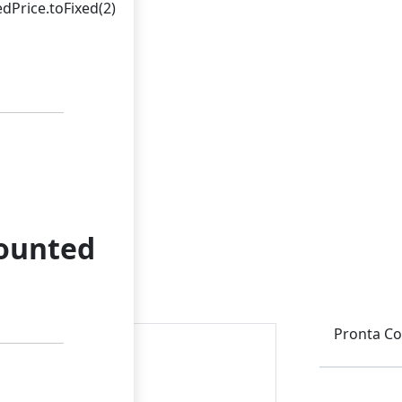
dPrice.toFixed(2)
OP
counted
 Junior
Pronta C