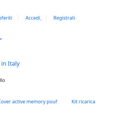
eferiti
Accedi
Registrati
llo
Cover active memory pouf
Kit ricarica