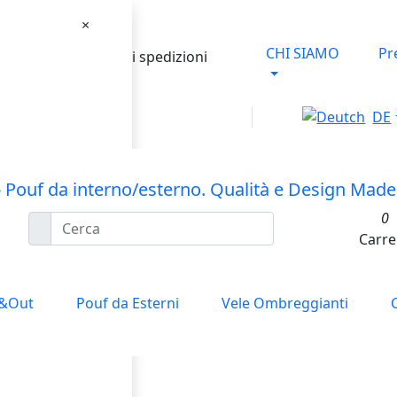
×
CHI SIAMO
Pr
talia hanno le spese di spedizioni
DE
0
Carre
n&Out
Pouf da Esterni
Vele Ombreggianti