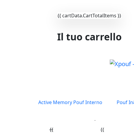
{{ cartData.CartTotalItems }}
Informiamo i clienti che tutti gli ordini provenienti dall'I
gratuite
Il tuo carrello
Carrello vuoto
Active Memory Pouf Interno
Pouf I
{{ ITEM.NAME }}
Quantità: x {{ item.Quantity }}
{{
{{