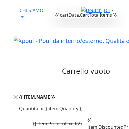
CHI SIAMO
DE
{{ cartData.CartTotalItems }}
Il tuo carrello
Carrello vuoto
Attivo da lun-ven
dalle 9:00-17:00
{{ ITEM.NAME }}
PRODOTTI
/
Active Memory Pouf
/
Quantità: x {{ item.Quantity }}
EXPANDPOUF SPHERE XL
{{
{{ item.Price.toFixed(2)
item.DiscountedPri