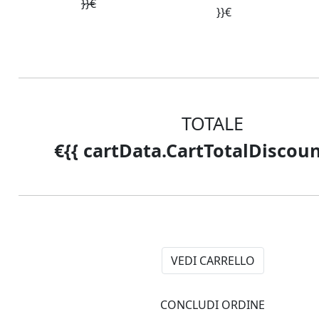
}}€
}}€
JUNIOR X-DROP
Junior pouf per magici
momenti di gioco e studio
TOTALE
Pronta Consegna
€{{ cartData.CartTotalDiscoun
VEDI CARRELLO
CONCLUDI ORDINE