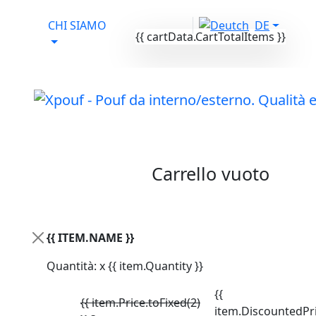
CHI SIAMO
DE
{{ cartData.CartTotalItems }}
Il tuo carrello
Carrello vuoto
Attivo da lun-ven
dalle 9:00-17:00
{{ ITEM.NAME }}
PRODOTTI
/
Active Memory Pouf
/ JUNIOR X-
Quantità: x {{ item.Quantity }}
DROP
{{
{{ item.Price.toFixed(2)
item.DiscountedPri