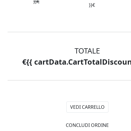
X-SHARK
}}€
}}€
La chaise longue moderna e
minimale
TOTALE
Pronta Consegna
€{{ cartData.CartTotalDiscoun
VEDI CARRELLO
CONCLUDI ORDINE