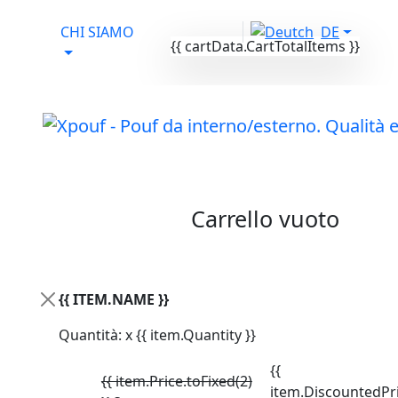
CHI SIAMO
DE
{{ cartData.CartTotalItems }}
Il tuo carrello
Carrello vuoto
Attivo da lun-ven
dalle 9:00-17:00
{{ ITEM.NAME }}
PRODOTTI
/
Active Memory Pouf
/ X-SHARK
Quantità: x {{ item.Quantity }}
{{
{{ item.Price.toFixed(2)
item.DiscountedPri