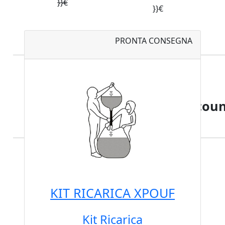
}}€
}}€
PRONTA CONSEGNA
TOTALE
€{{ cartData.CartTotalDiscoun
VEDI CARRELLO
KIT RICARICA XPOUF
CONCLUDI ORDINE
Kit Ricarica