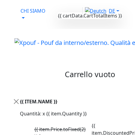
CHI SIAMO
DE
{{ cartData.CartTotalItems }}
Il tuo carrello
Carrello vuoto
Attivo da lun-ven
dalle 9:00-17:00
{{ ITEM.NAME }}
Quantità: x {{ item.Quantity }}
{{
{{ item.Price.toFixed(2)
item.DiscountedPri