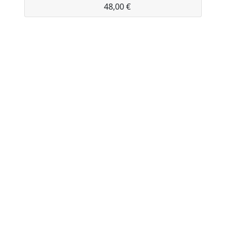
48,00 €
XPOUF - THE ORIGINAL È PRODOTTO E
DISTRIBUITO DA:
EXPAND HOME DESIGN SAS di Comerlati
Alessandro
Sede legale: VIA LINFANO 2/D - 38062 ARCO (TN)
P.IVA: 02238110221